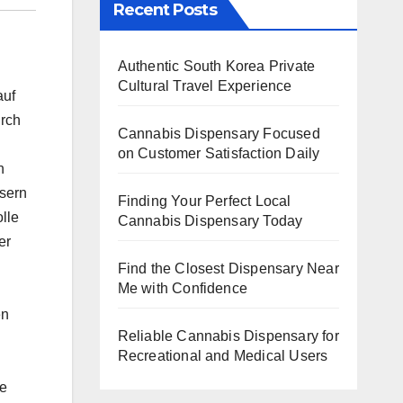
Recent Posts
Authentic South Korea Private
Cultural Travel Experience
auf
urch
Cannabis Dispensary Focused
h
on Customer Satisfaction Daily
n
ssern
Finding Your Perfect Local
lle
Cannabis Dispensary Today
er
Find the Closest Dispensary Near
Me with Confidence
en
Reliable Cannabis Dispensary for
Recreational and Medical Users
ne