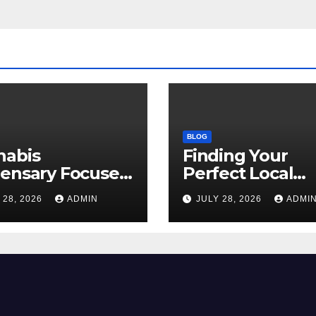
BLOG
nabis
Finding Your
pensary Focused
Perfect Local
Customer
Cannabis
 28, 2026
ADMIN
JULY 28, 2026
ADMI
sfaction Daily
Dispensary Tod