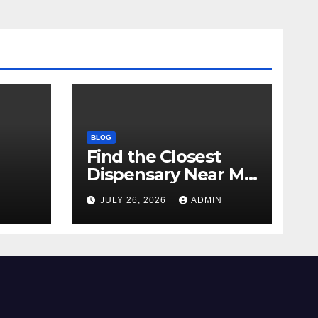
BLOG
Find the Closest
Dispensary Near Me
with Confidence
N
JULY 26, 2026
ADMIN
ay