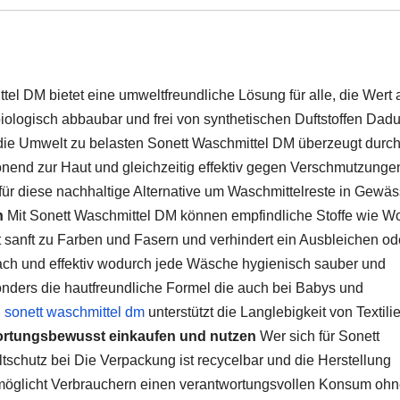
el DM bietet eine umweltfreundliche Lösung für alle, die Wert 
 biologisch abbaubar und frei von synthetischen Duftstoffen Dad
 die Umwelt zu belasten Sonett Waschmittel DM überzeugt durc
honend zur Haut und gleichzeitig effektiv gegen Verschmutzunge
für diese nachhaltige Alternative um Waschmittelreste in Gewä
n
Mit Sonett Waschmittel DM können empfindliche Stoffe wie Wo
 sanft zu Farben und Fasern und verhindert ein Ausbleichen od
ch und effektiv wodurch jede Wäsche hygienisch sauber und
onders die hautfreundliche Formel die auch bei Babys und
n
sonett waschmittel dm
unterstützt die Langlebigkeit von Textili
ortungsbewusst einkaufen und nutzen
Wer sich für Sonett
schutz bei Die Verpackung ist recycelbar und die Herstellung
 ermöglicht Verbrauchern einen verantwortungsvollen Konsum oh