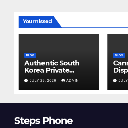
You missed
BLOG
BLOG
Authentic South
Can
Korea Private
Dis
Cultural Travel
on 
JULY 29, 2026
ADMIN
JULY
Experience
Sati
Steps Phone