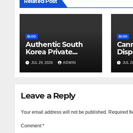
Related Post
BLOG
BLOG
Authentic South
Can
Korea Private
Disp
Cultural Travel
on 
JUL 29, 2026
ADMIN
JUL 2
Experience
Sati
Leave a Reply
Your email address will not be published.
Required fi
Comment
*