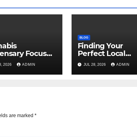
BLOG
nabis
Finding Your
ensary Focused
Perfect Local
Customer
Cannabis
8, 2026
ADMIN
JUL 28, 2026
ADMIN
sfaction Daily
Dispensary Tod
elds are marked
*